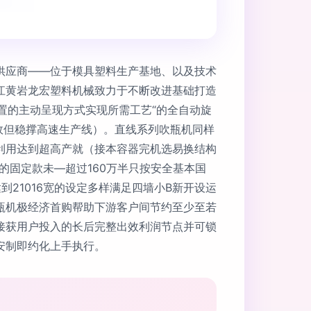
供应商——位于模具塑料生产基地、以及技术
江黄岩龙宏塑料机械致力于不断改进基础打造
置的主动呈现方式实现所需工艺“的全自动旋
有效但稳撑高速生产线）。直线系列吹瓶机同样
利用达到超高产就（接本容器完机选易换结构
的固定款未—超过160万半只按安全基本国
21016宽的设定多样满足四墙小B新开设运
瓶机极经济首购帮助下游客户间节约至少至若
接获用户投入的长后完整出效利润节点并可锁
安制即约化上手执行。