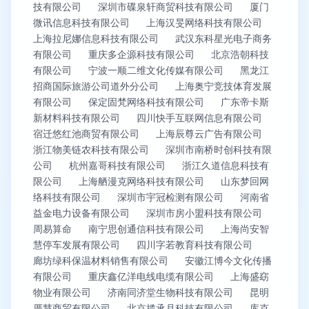
技有限公司
深圳市碟泉轩商贸科技有限公司
厦门
微讯信息科技有限公司
上海汉旻网络科技有限公司
上海拉尼娜信息科技有限公司
武汉东科星光电子商务
有限公司
重庆多企源科技有限公司
北京浩朝科技
有限公司
宁波一顺二维文化传媒有限公司
黑龙江
招商国际旅游公司道外分公司
上海奥宁竞技体育发展
有限公司
保定固梵网络科技有限公司
广东帝卡斯
新材料科技有限公司
四川快手互联网信息有限公司
宿迁悠红池商贸有限公司
上海辰尊云广告有限公司
浙江物美链农科技有限公司
深圳市南桥时创科技有限
公司
杭州嘉哥科技有限公司
浙江久道信息科技有
限公司
上海舾漫克网络科技有限公司
山东梦回网
络科技有限公司
深圳市宇冠检测有限公司
河南省
益金电力设备有限公司
深圳市房小盟科技有限公司
周易算命
南宁思创通信科技有限公司
上海尚安智
慧停车发展有限公司
四川字若教育科技有限公司
廊坊绿科保温材料销售有限公司
安徽江博今文化传播
有限公司
重庆鑫亿洋电线电缆有限公司
上海盛窈
物业有限公司
济南同济堂生物科技有限公司
昆明
厝慧商贸有限公司
北京揽承月科技有限公司
库克