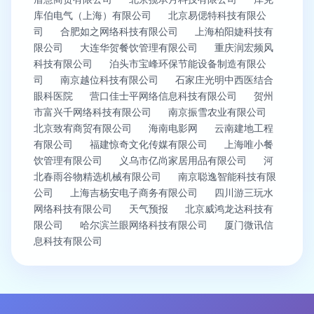
库伯电气（上海）有限公司
北京易偲特科技有限公
司
合肥如之网络科技有限公司
上海柏阳婕科技有
限公司
大连华贺餐饮管理有限公司
重庆润宏频风
科技有限公司
泊头市宝峰环保节能设备制造有限公
司
南京越位科技有限公司
石家庄光明中西医结合
眼科医院
营口佳士平网络信息科技有限公司
贺州
市富兴千网络科技有限公司
南京振雪农业有限公司
北京致宥商贸有限公司
海南电影网
云南建地工程
有限公司
福建惊奇文化传媒有限公司
上海唯小餐
饮管理有限公司
义乌市亿尚家居用品有限公司
河
北春雨谷物精选机械有限公司
南京聪逸智能科技有限
公司
上海吉杨安电子商务有限公司
四川游三玩水
网络科技有限公司
天气预报
北京威鸿龙达科技有
限公司
哈尔滨兰眼网络科技有限公司
厦门微讯信
息科技有限公司